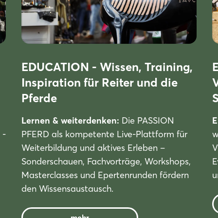
EDUCATION - Wissen, Training,
E
Inspiration für Reiter und die
Pferde
Lernen & weiterdenken:
Die PASSION
E
 -
PFERD als kompetente Live-Plattform für
w
Weiterbildung und aktives Erleben –
V
Sonderschauen, Fachvorträge, Workshops,
E
Login
Masterclasses und Epertenrunden fördern
u
den Wissensaustausch.
Einloggen
mehr