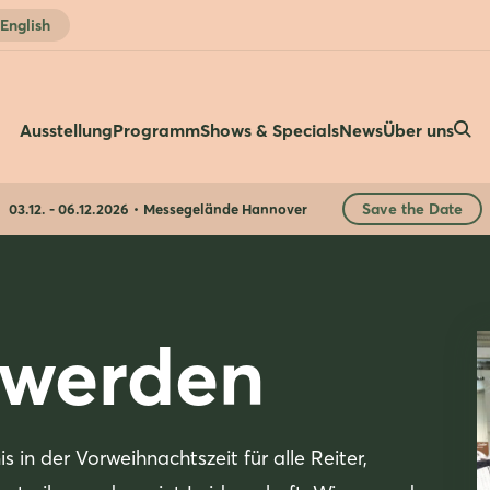
English
Ausstellung
Programm
Shows & Specials
News
Über uns
Save the Date
03.12. - 06.12.2026
Messegelände Hannover
 werden
 in der Vorweihnachtszeit für alle Reiter,