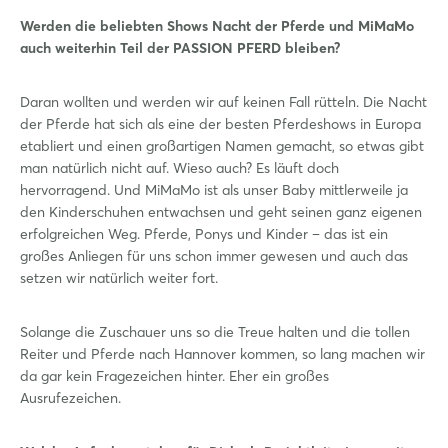
Werden die beliebten Shows Nacht der Pferde und MiMaMo
auch weiterhin Teil der PASSION PFERD bleiben?
Login
Daran wollten und werden wir auf keinen Fall rütteln. Die Nacht
der Pferde hat sich als eine der besten Pferdeshows in Europa
etabliert und einen großartigen Namen gemacht, so etwas gibt
Einloggen
man natürlich nicht auf. Wieso auch? Es läuft doch
hervorragend. Und MiMaMo ist als unser Baby mittlerweile ja
Passwort vergessen?
den Kinderschuhen entwachsen und geht seinen ganz eigenen
erfolgreichen Weg. Pferde, Ponys und Kinder – das ist ein
großes Anliegen für uns schon immer gewesen und auch das
Noch nicht angemeldet?
setzen wir natürlich weiter fort.
Jetzt registrieren
Solange die Zuschauer uns so die Treue halten und die tollen
Reiter und Pferde nach Hannover kommen, so lang machen wir
da gar kein Fragezeichen hinter. Eher ein großes
Ausrufezeichen.