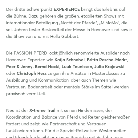
Der dritte Schwerpunkt
EXPERIENCE
bringt das Erlebnis auf
die Bühne. Dazu gehören die großen, etablierten Shows mit
internationaler Beteiligung „Nacht der Pferde“, „MiMaMo“, die
seit Jahren fester Bestandteil der Messe in Hannover sind sowie
die Show von und mit Hella Gabbert.
Die PASSION PFERD lockt jährlich renommierte Ausbilder nach
Hannover: Experten wie
Katja Schnabel, Britta Rasche-Merkt,
Peer & Jenny, Bernd Hackl, Luuk Teunissen, Julia Krajewski
oder
Christoph Hess
zeigen ihre Ansätze in Masterclasses zu
Ausbildung und Kommunikation, aber auch Themen wie
Vertrauen, Bodenarbeit oder mentale Stärke im Sattel werden
praxisnah vermittelt.
Neu ist der
X-treme Trail
mit seinen Hindernissen, der
Koordination und Balance von Pferd und Reiter gleichermaßen
fordert und zeigt, wie Partnerschaft und Vertrauen
funktionieren kann. Für die Spezial-Reitweisen Westernreiten
und Islandpferde gibt es eigene Bereiche mit Vorführringen