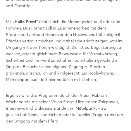
und Finostrip.
Mit
„Hallo Pferd“
richtet sich die Messe gezielt an Kinder und
Familien. Das Format soll in Zusammenarbeit mit dem
Login
Pferdesportverband Hannover den Nachwuchs frühzeitig mit
Pferden vertraut machen und dabei spielerisch zeigen, was im
Umgang mit den Tieren wichtig ist. Ziel ist es, Begeisterung zu
Einloggen
wecken, aber zugleich auch Bewusstsein für Verantwortung,
Sicherheit und Tierwohl zu schaffen. So erhalten gerade die
Passwort vergessen?
jüngsten Besucher einen eigenen Zugang zu Pferden –
praxisnah, anschaulich und kindgerecht. Ein Hobbyhorsing-
Mitmachparcours darf hier natürlich nicht fehlen.
Noch nicht angemeldet?
Jetzt registrieren
Ergänzt wird das Programm durch den Vision Hub am
Wochenende mit seiner Vision Stage. Hier stehen Talkpanels,
Interviews und Diskussionsrunden im Mittelpunkt – zu
gesellschaftlichen, sportlichen oder kulturellen Fragen rund um
den Umgang mit dem Pferd.