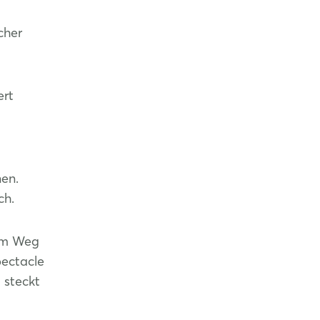
cher
ert
en.
ch.
rem Weg
pectacle
 steckt