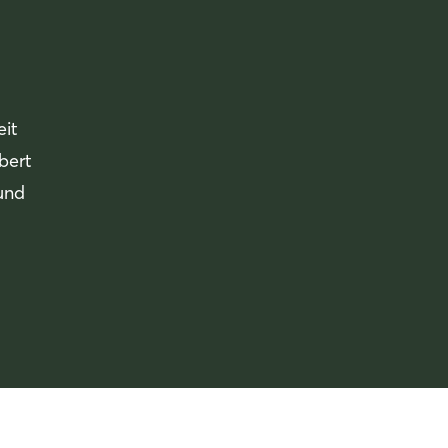
eit
bert
und