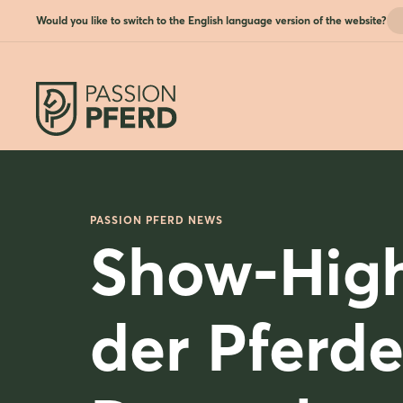
Would you like to switch to the English language version of the website?
PASSION PFERD NEWS
Show-High
der Pferde