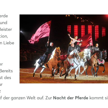
erde
 und
eister
ion,
n Liebe
er
Bereits
st des
ur
z
f der ganzen Welt auf. Zur
Nacht der Pferde
kommt si