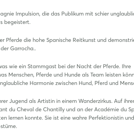
gnie Impulsion, die das Publikum mit schier unglaubli
s begeistert.
er Pferde die hohe Spanische Reitkunst und demonstri
 der Garrocha..
Login
was wie ein Stammgast bei der Nacht der Pferde. Ihre
Einloggen
as Menschen, Pferde und Hunde als Team leisten könn
e unglaubliche Harmonie zwischen Hund, Pferd und Mens
Passwort vergessen?
hrer Jugend als Artistin in einem Wanderzirkus. Auf ih
Noch nicht angemeldet?
ant du Cheval de Chantilly und an der Académie du S
en lernen konnte. Sie ist eine wahre Perfektionistin und
Jetzt registrieren
ostüme.