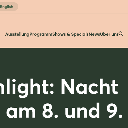
English
Ausstellung
Programm
Shows & Specials
News
Über uns
light: Nacht
 am 8. und 9.