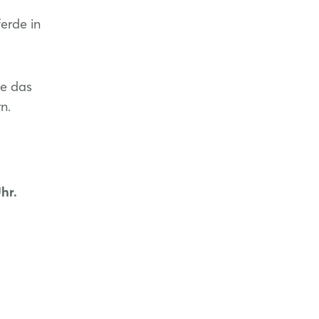
erde in
ie das
n.
hr.