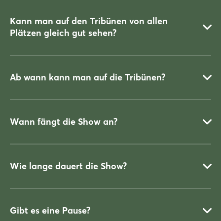
Kann man auf den Tribünen von allen
Plätzen gleich gut sehen?
Bitte benutzen Sie die offiziellen Messeeingänge Nord 1 oder
West 3.
Ab wann kann man auf die Tribünen?
Evtl. kann die Sicht in der ersten Reihe und hinter
Treppenaufgängen für Kinder und kleine Personen durch die
Wann fängt die Show an?
Geländerhöhe eingeschränkt sein.
Ca. 30 min für Show-Beginn.
Wie lange dauert die Show?
19 Uhr
Gibt es eine Pause?