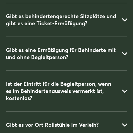
Kaffeeangebote.
Gibt es behindertengerechte Sitzplätze und
gibt es eine Ticket-Ermäßigung?
Gibt es eine Ermäßigung für Behinderte mit
und ohne Begleitperson?
Nur für Rollstuhlfahrer.
Es steht eine begrenzte Anzahl Rollstuhlplätze zur Verfügung.
Die Plätze befinden sich auf einem erhöhten Podest an der
Ist der Eintritt für die Begleitperson, wenn
Kopftribüne, Zugang über Rampe. Rollstühle können vom
es im Behindertenausweis vermerkt ist,
Veranstalter leider nicht zur Verfügung gestellt werden.
Es gibt einen Sonderpreis für Rollstuhlfahrer mit Begleitperson,
kostenlos?
einsehbar und buchbar unter
ticketmaster.de
Tickets für Rollstuhlfahrer und einer Begleitperson inklusive
können unter
www.ticketmaster.de
erworben werden. Das
Ticket beinhaltet den einmaligen Besuch der PASSION PFERD
Gibt es vor Ort Rollstühle im Verleih?
ab 10 Uhr (nur am gebuchten Show-Tag).