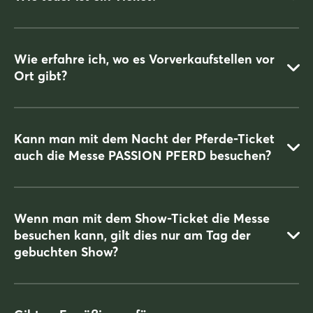
Unter
www.ticketmaster.de
und bei allen, dem Ticketmaster-
System angeschlossenen Vorverkaufsstellen
Wie erfahre ich, wo es Vorverkaufstellen vor
Ort gibt?
Die Tickets kaufen kann man unter
www.ticketmaster.de
und
bei allen, dem Ticketmaster-System angeschlossenen
Vorverkaufsstellen.
Kann man mit dem Nacht der Pferde-Ticket
auch die Messe PASSION PFERD besuchen?
Die Informationen, wo Vorverkaufsstellen zu finden sind, erhält
man direkt über
Ticketmaster
.
Wenn man mit dem Show-Ticket die Messe
besuchen kann, gilt dies nur am Tag der
Ja, das Nacht der Pferde-Ticket beinhalten den einmaligen
gebuchten Show?
Eintritt zur Messe am gebuchten Show-Tag.