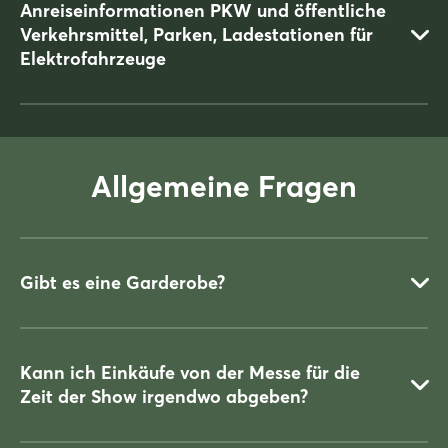
Anreiseinformationen PKW und öffentliche
Verkehrsmittel, Parken, Ladestationen für
Elektrofahrzeuge
Allgemeine Fragen
Alle Informationen zur Anreise und zum Parken finden Sie auf
der Seite Anreise bei PASSION PFERD.
Bitte klicken sie
hier.
Gibt es eine Garderobe?
Kann ich Einkäufe von der Messe für die
Zeit der Show irgendwo abgeben?
Ja, in der Showhalle 25 (kostenpflichtig).