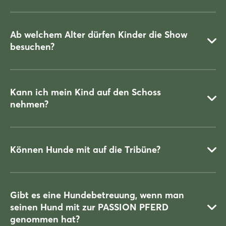
Ca. zwei Stunden ohne Pause
Ab welchem Alter dürfen Kinder die Show
besuchen?
Nein.
Kann ich mein Kind auf den Schoss
nehmen?
Ab sechs Jahren. (Empfehlung wegen der Lautstärke). Kinder
unter 16 Jahren dürfen nur in Begleitung der Eltern oder
Erwachsener (mit schriftlicher Vollmacht der Eltern) die Show
besuchen.
Können Hunde mit auf die Tribüne?
Nein. Aus Sicherheitsgründen benötigt jedes Kind auf der
Tribüne eine eigene Eintrittskarte.
Gibt es eine Hundebetreuung, wenn man
„Schossplätze“ sind aus Sicherheitsgründen nicht möglich.
seinen Hund mit zur PASSION PFERD
Nein, aus Sicherheits- und Tierschutzgründen ist das nicht
genommen hat?