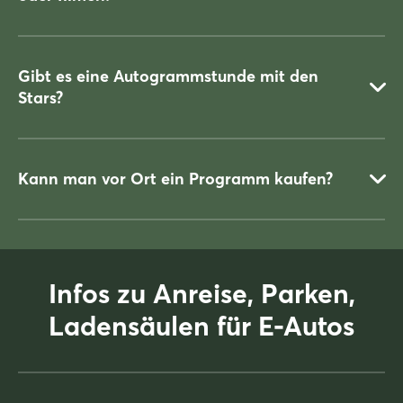
Ja, ein verspäteter Zutritt oder auch ein Verlassen der Tribüne
während der Veranstaltung ist nur zwischen zwei Schaubildern
möglich. Die Ordner auf der Tribüne sorgen für Ihre Sicherheit.
Gibt es eine Autogrammstunde mit den
Stars?
Fotografieren und Filmen ist erlaubt: Achten Sie bitte
unbedingt darauf, dass dieses aus Sicherheitsgründen für
Pferde und Reiter nur ohne Blitzlicht geschehen darf.
Kann man vor Ort ein Programm kaufen?
Ja, nach der Show gibt es Selfies und Autogramme mit einigen
Künstlern der Show in der Halle 25 (bitte der Beschilderung
folgen).
Infos zu Anreise, Parken,
Nein.
Ladensäulen für E-Autos